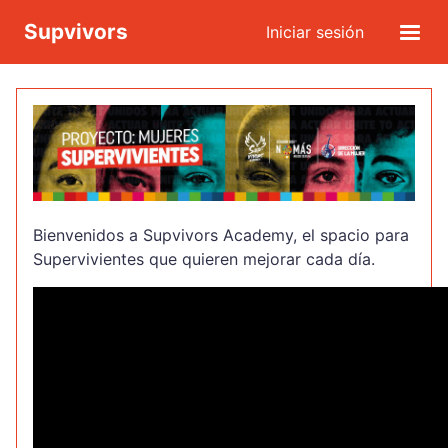
Supvivors
Iniciar sesión
Bienvenidos a Supvivors Academy, el spacio para
Supervivientes que quieren mejorar cada día.